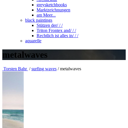
greysketchbooks
Marktzeichnungen
am Meer...
black paintings
Stützen der/ / /
Triton Frontex and/ / /
Rechtlich ist alles in/ / /
aquarelle
metalwaves
Torsten Bahr
/
surfing waves
/
metalwaves