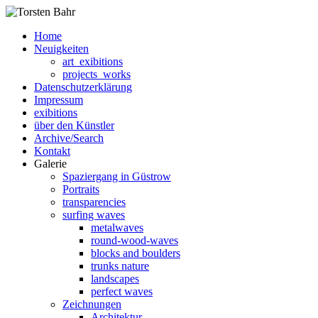
Home
Neuigkeiten
art_exibitions
projects_works
Datenschutzerklärung
Impressum
exibitions
über den Künstler
Archive/Search
Kontakt
Galerie
Spaziergang in Güstrow
Portraits
transparencies
surfing waves
metalwaves
round-wood-waves
blocks and boulders
trunks nature
landscapes
perfect waves
Zeichnungen
Architektur