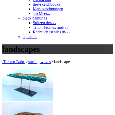
greysketchbooks
Marktzeichnungen
am Meer...
black paintings
Stützen der/ / /
Triton Frontex and/ / /
Rechtlich ist alles in/ / /
aquarelle
landscapes
Torsten Bahr
/
surfing waves
/
landscapes