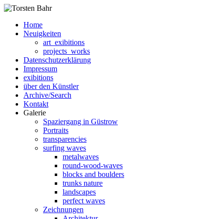
Home
Neuigkeiten
art_exibitions
projects_works
Datenschutzerklärung
Impressum
exibitions
über den Künstler
Archive/Search
Kontakt
Galerie
Spaziergang in Güstrow
Portraits
transparencies
surfing waves
metalwaves
round-wood-waves
blocks and boulders
trunks nature
landscapes
perfect waves
Zeichnungen
Architektur