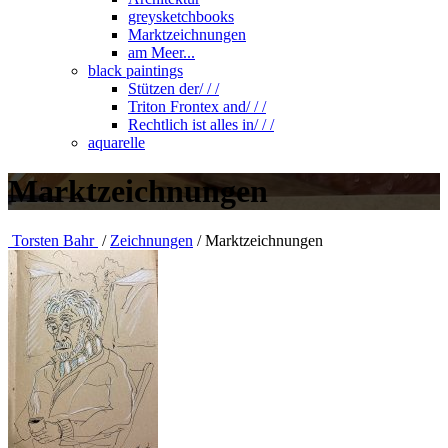
greysketchbooks
Marktzeichnungen
am Meer...
black paintings
Stützen der/ / /
Triton Frontex and/ / /
Rechtlich ist alles in/ / /
aquarelle
Marktzeichnungen
Torsten Bahr
/
Zeichnungen
/
Marktzeichnungen