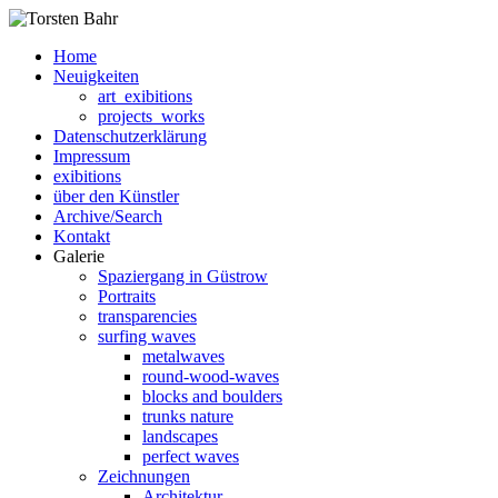
Home
Neuigkeiten
art_exibitions
projects_works
Datenschutzerklärung
Impressum
exibitions
über den Künstler
Archive/Search
Kontakt
Galerie
Spaziergang in Güstrow
Portraits
transparencies
surfing waves
metalwaves
round-wood-waves
blocks and boulders
trunks nature
landscapes
perfect waves
Zeichnungen
Architektur