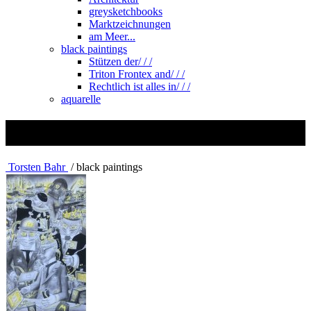
greysketchbooks
Marktzeichnungen
am Meer...
black paintings
Stützen der/ / /
Triton Frontex and/ / /
Rechtlich ist alles in/ / /
aquarelle
black paintings
Torsten Bahr
/ black paintings