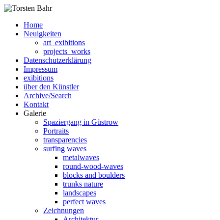
Home
Neuigkeiten
art_exibitions
projects_works
Datenschutzerklärung
Impressum
exibitions
über den Künstler
Archive/Search
Kontakt
Galerie
Spaziergang in Güstrow
Portraits
transparencies
surfing waves
metalwaves
round-wood-waves
blocks and boulders
trunks nature
landscapes
perfect waves
Zeichnungen
Architektur