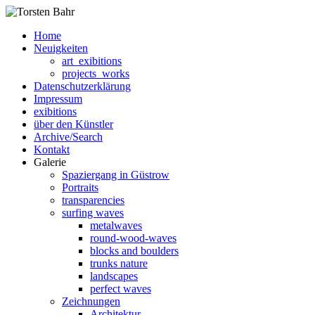
Home
Neuigkeiten
art_exibitions
projects_works
Datenschutzerklärung
Impressum
exibitions
über den Künstler
Archive/Search
Kontakt
Galerie
Spaziergang in Güstrow
Portraits
transparencies
surfing waves
metalwaves
round-wood-waves
blocks and boulders
trunks nature
landscapes
perfect waves
Zeichnungen
Architektur